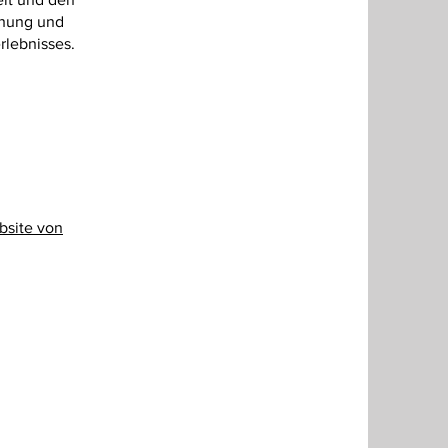
chung und
rlebnisses.
bsite von