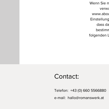
Wenn Sie m
verwa
www.abou
Einstellun
dass d
bestimm
folgenden L
Contact:
Telefon: +43 (0) 660 5566880
e-mail:
hallo@romanswerk.at