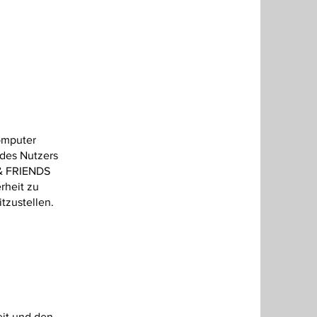
omputer
des Nutzers
 & FRIENDS
rheit zu
tzustellen.
?
it und den