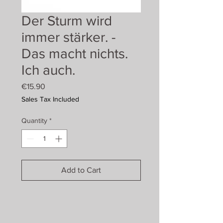
Der Sturm wird
immer stärker. -
Das macht nichts.
Ich auch.
Price
€15.90
Sales Tax Included
Quantity
*
Add to Cart