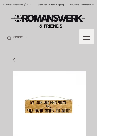
Günstiger Versand (Ö + D)
Sicherer Bezahlvorgang
10 Jahre Romanswerk
& FRIENDS