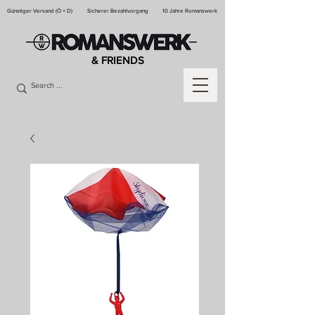
Günstiger Versand (Ö + D)
Sicherer Bezahlvorgang
10 Jahre Romanswerk
& FRIENDS