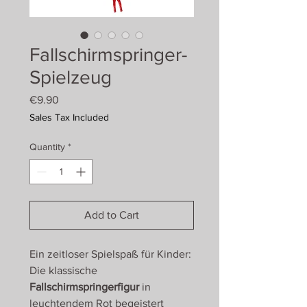
Fallschirmspringer-
Spielzeug
Price
€9.90
Sales Tax Included
Quantity
*
Add to Cart
Ein zeitloser Spielspaß für Kinder:
Die klassische
Fallschirmspringerfigur
in
leuchtendem Rot begeistert