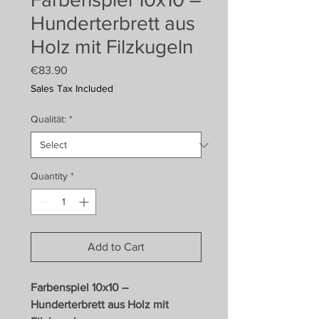
Hunderterbrett aus
Holz mit Filzkugeln
Price
€83.90
Sales Tax Included
Qualität:
*
Quantity
*
Add to Cart
Farbenspiel 10x10 –
Hunderterbrett aus Holz mit