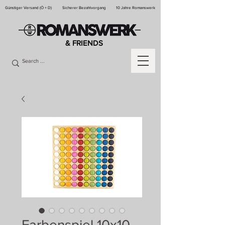
Günstiger Versand (Ö + D)
Sicherer Bezahlvorgang
10 Jahre Romanswerk
& FRIENDS
Farbenspiel 10x10 –