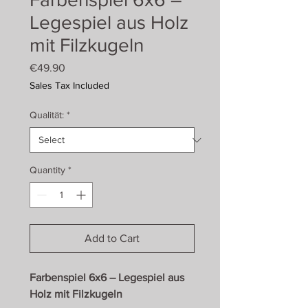
Legespiel aus Holz
mit Filzkugeln
Price
€49.90
Sales Tax Included
Qualität:
*
Quantity
*
Add to Cart
Farbenspiel 6x6 – Legespiel aus
Holz mit Filzkugeln