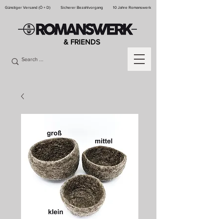
Günstiger Versand (Ö + D)
Sicherer Bezahlvorgang
10 Jahre Romanswerk
& FRIENDS