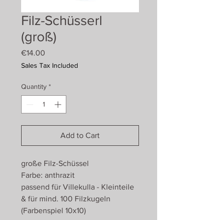
Filz-Schüsserl
(groß)
Price
€14.00
Sales Tax Included
Quantity
*
Add to Cart
große Filz-Schüssel
Farbe: anthrazit
passend für Villekulla - Kleinteile
& für mind. 100 Filzkugeln
(Farbenspiel 10x10)