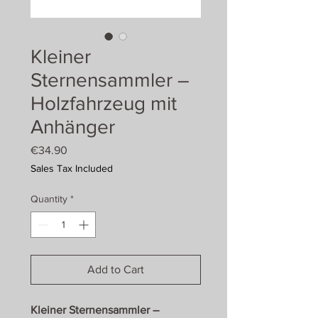
Kleiner
Sternensammler –
Holzfahrzeug mit
Anhänger
Price
€34.90
Sales Tax Included
Quantity
*
Add to Cart
Kleiner Sternensammler –