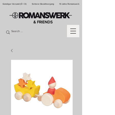
Günstiger Versand (Ö + D)
Sicherer Bezahlvorgang
10 Jahre Romanswerk
& FRIENDS