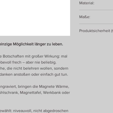
Material:
Eiche, geölt
Maße:
Neodym-Magnet
17,5 x 3,8 x 0,8 cm
Produktsicherheit 
Romanswerk
einzige Möglichkeit länger zu leben.
Roman Ulrich
Georgenberg 430
e Botschaften mit großer Wirkung: mal
5431 Kuchl
Österreich
ebevoll frech – aber nie beliebig.
he, die nicht belehren wollen, sondern
danken anstoßen oder einfach gut tun.
 eingraviert, bringen die Magnete Wärme,
ühlschrank, Magnettafel, Werkbank oder
wählt: niveauvoll, nicht abgedroschen