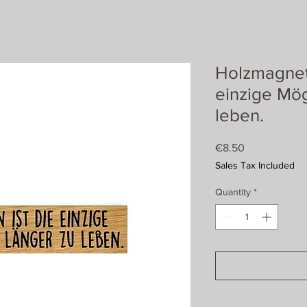
Holzmagnet:
einzige Mög
leben.
Price
€8.50
Sales Tax Included
Quantity
*