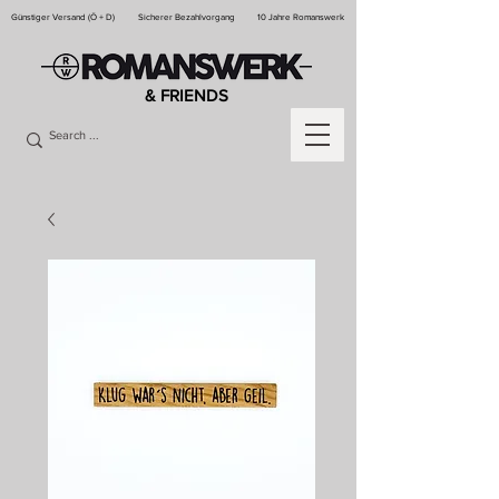
Günstiger Versand (Ö + D)
Sicherer Bezahlvorgang
10 Jahre Romanswerk
& FRIENDS