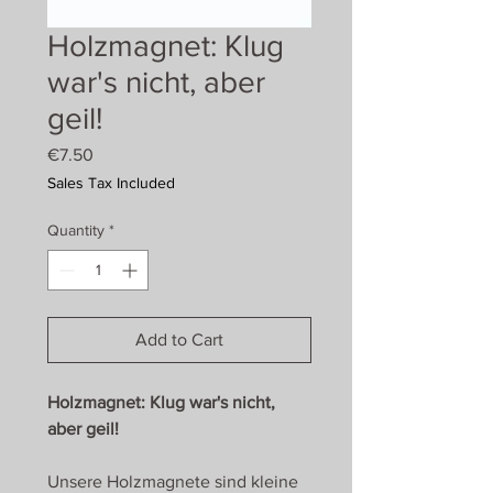
Holzmagnet: Klug
war's nicht, aber
geil!
Price
€7.50
Sales Tax Included
Quantity
*
Add to Cart
Holzmagnet: Klug war's nicht,
aber geil!
Unsere Holzmagnete sind kleine