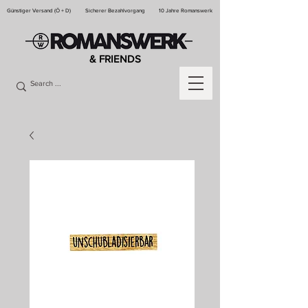
Günstiger Versand (Ö + D)
Sicherer Bezahlvorgang
10 Jahre Romanswerk
& FRIENDS