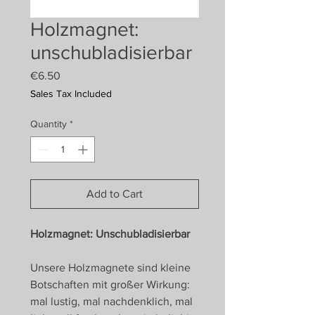
Holzmagnet:
unschubladisierbar
Price
€6.50
Sales Tax Included
Quantity
*
Add to Cart
Holzmagnet: Unschubladisierbar
Unsere Holzmagnete sind kleine
Botschaften mit großer Wirkung:
mal lustig, mal nachdenklich, mal