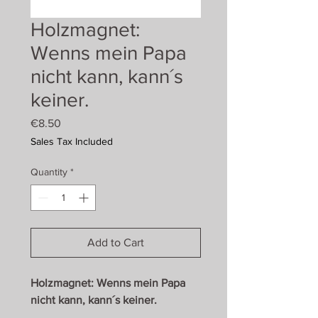
Holzmagnet:
Wenns mein Papa
nicht kann, kann´s
keiner.
Price
€8.50
Sales Tax Included
Quantity
*
Add to Cart
Holzmagnet: Wenns mein Papa
nicht kann, kann´s keiner.