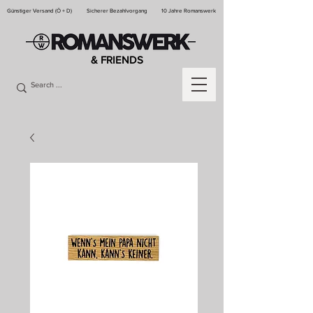
Günstiger Versand (Ö + D)
Sicherer Bezahlvorgang
10 Jahre Romanswerk
& FRIENDS