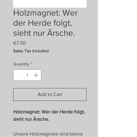
Holzmagnet: Wer
der Herde folgt,
sieht nur Ärsche.
Price
€7.50
Sales Tax Included
Quantity
*
Add to Cart
Holzmagnet: Wer der Herde folgt,
sieht nur Ärsche.
Unsere Holzmagnete sind kleine