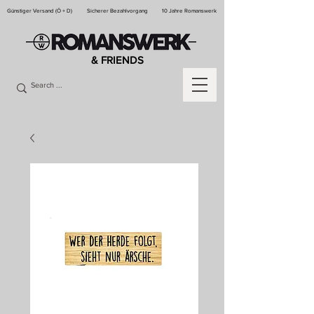
Günstiger Versand (Ö + D)
Sicherer Bezahlvorgang
10 Jahre Romanswerk
& FRIENDS