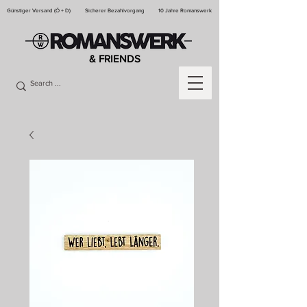
Günstiger Versand (Ö + D)
Sicherer Bezahlvorgang
10 Jahre Romanswerk
& FRIENDS