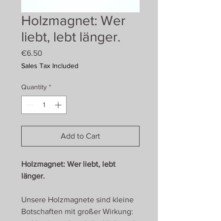
Holzmagnet: Wer
liebt, lebt länger.
Price
€6.50
Sales Tax Included
Quantity
*
Add to Cart
Holzmagnet: Wer liebt, lebt
länger.
Unsere Holzmagnete sind kleine
Botschaften mit großer Wirkung: