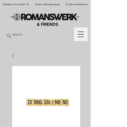
Günstiger Versand (Ö + D)
Sicherer Bezahlvorgang
10 Jahre Romanswerk
& FRIENDS