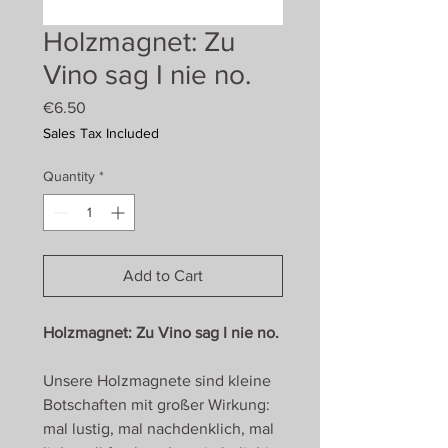
Holzmagnet: Zu
Vino sag I nie no.
Price
€6.50
Sales Tax Included
Quantity
*
Add to Cart
Holzmagnet: Zu Vino sag I nie no.
Unsere Holzmagnete sind kleine
Botschaften mit großer Wirkung:
mal lustig, mal nachdenklich, mal