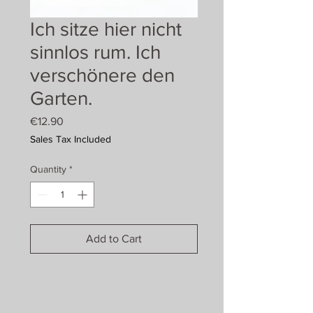
Ich sitze hier nicht
sinnlos rum. Ich
verschönere den
Garten.
Price
€12.90
Sales Tax Included
Quantity
*
Add to Cart