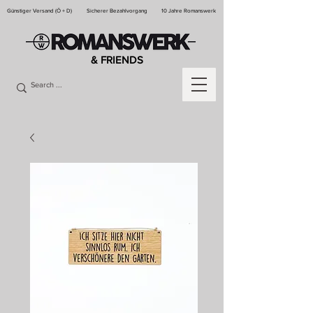
Günstiger Versand (Ö + D)
Sicherer Bezahlvorgang
10 Jahre Romanswerk
& FRIENDS