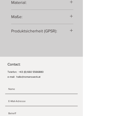
Material:
Eiche, geölt
Maße:
Produktsicherheit (GPSR):
Romanswerk
Roman Ulrich
Georgenberg 430
5431 Kuchl
Österreich
Contact:
Telefon:
+43 (0) 660 5566880
e-mail:
hallo@romanswerk.at