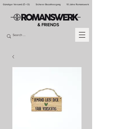
Günstiger Versand (Ö + D)
Sicherer Bezahlvorgang
10 Jahre Romanswerk
& FRIENDS