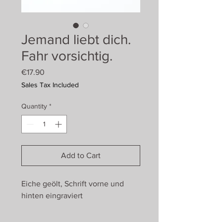
Jemand liebt dich.
Fahr vorsichtig.
Price
€17.90
Sales Tax Included
Quantity
*
Add to Cart
Eiche geölt, Schrift vorne und
hinten eingraviert