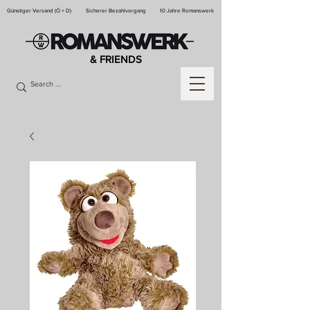
Günstiger Versand (Ö + D)
Sicherer Bezahlvorgang
10 Jahre Romanswerk
& FRIENDS