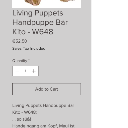
Living Puppets
Handpuppe Bär
Kito - W648
Price
€52.50
Sales Tax Included
Quantity
*
Add to Cart
Living Puppets Handpuppe Bär
Kito - W648:
... so süß!
Handeingang am Kopf, Maul ist