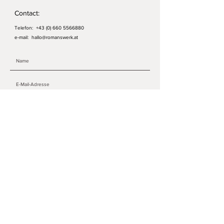
Artikelnummer: W648
Contact:
Telefon:
+43 (0) 660 5566880
e-mail:
hallo@romanswerk.at
ABSENDEN