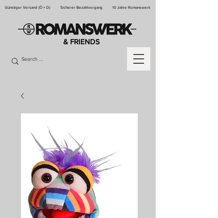
Günstiger Versand (Ö + D)
Sicherer Bezahlvorgang
10 Jahre Romanswerk
& FRIENDS