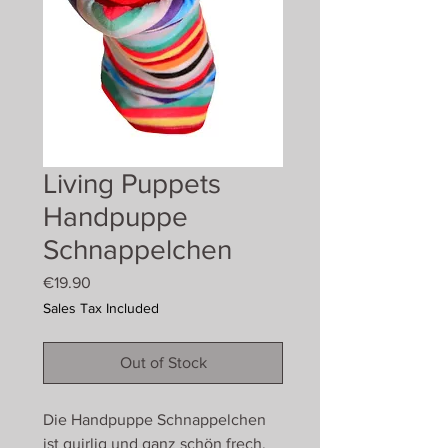
Living Puppets
Handpuppe
Schnappelchen
Price
€19.90
Sales Tax Included
Out of Stock
Die Handpuppe Schnappelchen
ist quirlig und ganz schön frech.