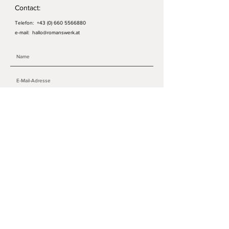
Contact:
Telefon:
+43 (0) 660 5566880
e-mail:
hallo@romanswerk.at
ABSENDEN