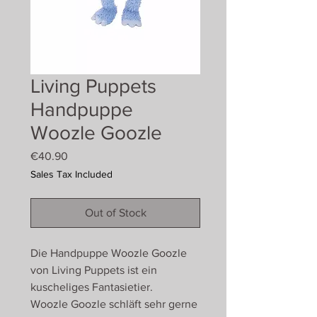
Living Puppets
Handpuppe
Woozle Goozle
Price
€40.90
Sales Tax Included
Out of Stock
Die Handpuppe Woozle Goozle
von Living Puppets ist ein
kuscheliges Fantasietier.
Woozle Goozle schläft sehr gerne