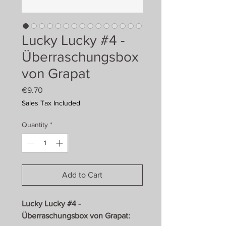
Lucky Lucky #4 -
Überraschungsbox
von Grapat
Price
€9.70
Sales Tax Included
Quantity
*
Add to Cart
Lucky Lucky #4 -
Überraschungsbox von Grapat: