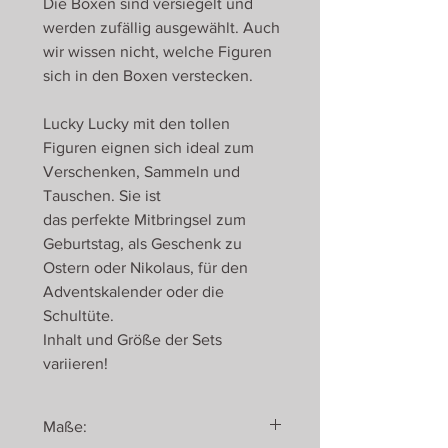
Die Boxen sind versiegelt und
werden zufällig ausgewählt. Auch
wir wissen nicht, welche Figuren
sich in den Boxen verstecken.
Lucky Lucky mit den tollen
Figuren eignen sich ideal zum
Verschenken, Sammeln und
Tauschen. Sie ist
das perfekte Mitbringsel zum
Geburtstag, als Geschenk zu
Ostern oder Nikolaus, für den
Adventskalender oder die
Schultüte.
Inhalt und Größe der Sets
variieren!
Maße: