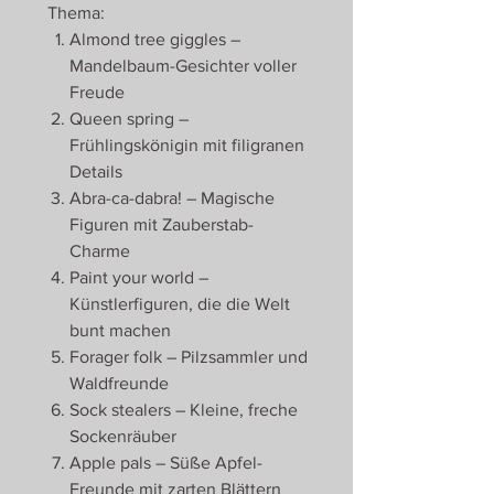
Thema:
Almond tree giggles –
Mandelbaum-Gesichter voller
Freude
Queen spring –
Frühlingskönigin mit filigranen
Details
Abra-ca-dabra! – Magische
Figuren mit Zauberstab-
Charme
Paint your world –
Künstlerfiguren, die die Welt
bunt machen
Forager folk – Pilzsammler und
Waldfreunde
Sock stealers – Kleine, freche
Sockenräuber
Apple pals – Süße Apfel-
Freunde mit zarten Blättern