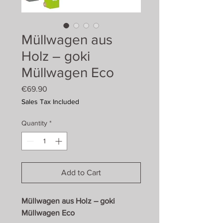
Müllwagen aus
Holz – goki
Müllwagen Eco
Price
€69.90
Sales Tax Included
Quantity
*
Add to Cart
Müllwagen aus Holz – goki
Müllwagen Eco