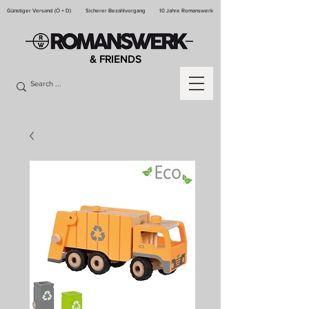
Günstiger Versand (Ö + D)
Sicherer Bezahlvorgang
10 Jahre Romanswerk
& FRIENDS