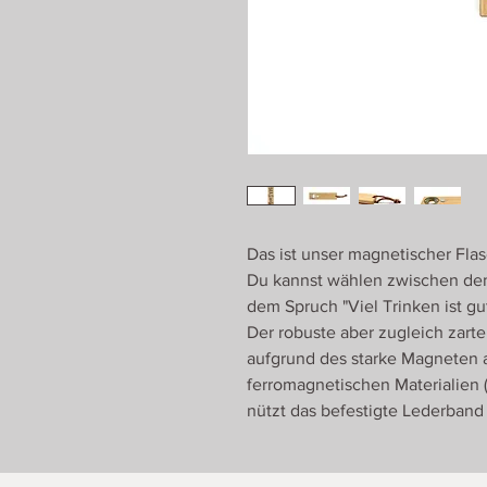
Das ist unser magnetischer Fla
Du kannst wählen zwischen dem 
dem Spruch "Viel Trinken ist gut
Der robuste aber zugleich zarte
aufgrund des starke Magneten a
ferromagnetischen Materialien (
nützt das befestigte Lederban