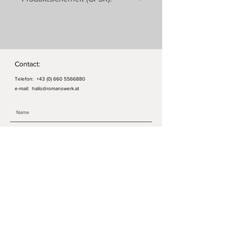
15 cm × 15 cm)
Stickrahmen (ca. 9 cm
Rex International Ltd
Durchmesser)
Unit 3-4 Allied Way
Nadel
London W3 0RL
Vier Längen Stickgarn in
Vereinigtes Königreich
verschiedenen Farben
Contact:
Leicht verständliches Stickmuster
Telefon:
+43 (0) 660 5566880
e-mail:
hallo@romanswerk.at