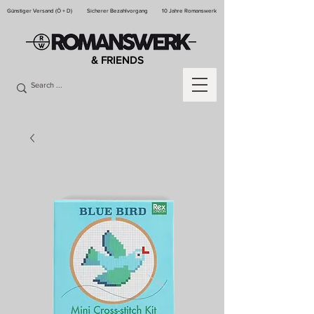
Günstiger Versand (Ö + D)
Sicherer Bezahlvorgang
10 Jahre Romanswerk
& FRIENDS