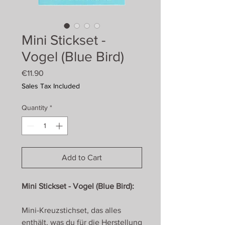
Mini Stickset -
Vogel (Blue Bird)
Price
€11.90
Sales Tax Included
Quantity
*
Add to Cart
Mini Stickset - Vogel (Blue Bird):
Mini-Kreuzstichset, das alles
enthält, was du für die Herstellung