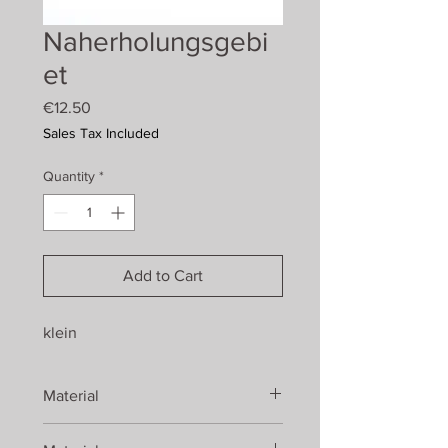
Naherholungsgebi
et
Price
€12.50
Sales Tax Included
Quantity
*
Add to Cart
klein
Material
Eiche geölt