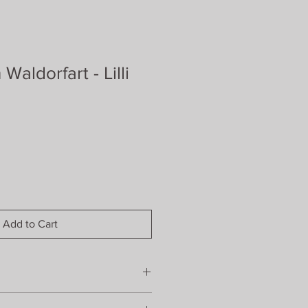
aldorfart - Lilli
Add to Cart
ng:
Baumwolle (kbA, GOTS-