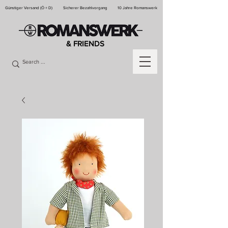
Günstiger Versand (Ö + D)
Sicherer Bezahlvorgang
10 Jahre Romanswerk
& FRIENDS