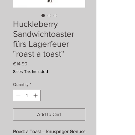
Huckleberry
Sandwichtoaster
fürs Lagerfeuer
"roast a toast"
Price
€14.90
Sales Tax Included
Quantity
*
Add to Cart
Roast a Toast – knuspriger Genuss