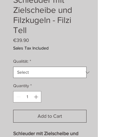
Zielscheibe und
Filzkugeln - Filzi
Tell
Price
€39.90
Sales Tax Included
Qualität:
*
Quantity
*
Add to Cart
Schleuder mit Zielscheibe und