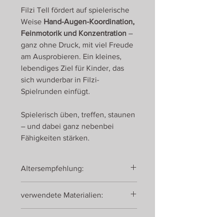
Filzi Tell fördert auf spielerische
Weise
Hand-Augen-Koordination,
Feinmotorik und Konzentration
–
ganz ohne Druck, mit viel Freude
am Ausprobieren. Ein kleines,
lebendiges Ziel für Kinder, das
sich wunderbar in Filzi-
Spielrunden einfügt.
Spielerisch üben, treffen, staunen
– und dabei ganz nebenbei
Fähigkeiten stärken.
Altersempfehlung:
spielbar ab 5 Jahren
verwendete Materialien:
mehrfach verleimtes