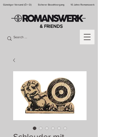
Günstiger Versand (Ö + D)
Sicherer Bezahlvorgang
10 Jahre Romanswerk
& FRIENDS
Schleuder mit