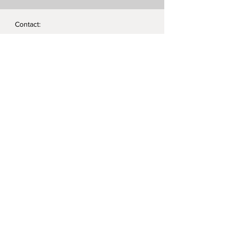
• Radierstäbchen
Deutschland
Contact:
Telefon:
+43 (0) 660 5566880
e-mail:
hallo@romanswerk.at
ABSENDEN