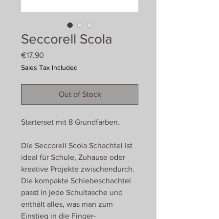
Seccorell Scola
Price
€17.90
Sales Tax Included
Out of Stock
Starterset mit 8 Grundfarben.
Die Seccorell Scola Schachtel ist
ideal für Schule, Zuhause oder
kreative Projekte zwischendurch.
Die kompakte Schiebeschachtel
passt in jede Schultasche und
enthält alles, was man zum
Einstieg in die Finger-