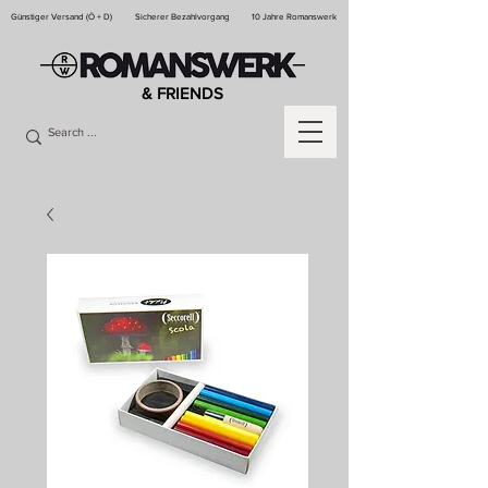
Günstiger Versand (Ö + D)
Sicherer Bezahlvorgang
10 Jahre Romanswerk
& FRIENDS