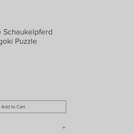
e Schaukelpferd
goki Puzzle
Add to Cart