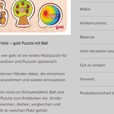
1 Steckpuzzle Schauke
Maße:
14 Teile
ca. 27,2 × 27,2 × 2,6 
Artikelnummer:
57576
Material:
Holz – goki Puzzle mit Ball
Holz
Vom Hersteller emp
on goki ist ein erstes Holzpuzzle für
ab 1 Jahr / ab 12 Mon
Zuordnen und Puzzeln spielerisch
Gut zu wissen:
kleinen Händen dabei, die einzelnen
Die großen Holzknöpf
Hinweis:
rauszunehmen und wieder einzusetzen.
Greifen der Puzzletei
Steckpuzzle besonder
Bitte Herstellerhinw
ven rund um Schaukelpferd, Ball und
Produktsicherheit 
Verpackung beachten
 Puzzle zum Entdecken ein. Kinder
Gollnest & Kiesel Gm
benennen, drehen, vergleichen und
Hauptstraße 13 - 16
tt an welchen Platz gehört.
21514 Güster, Deutsc