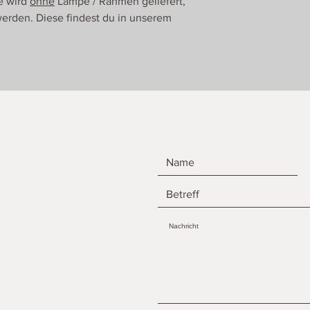
e wird
ohne
Lampe / Rahmen geliefert,
erden. Diese findest du in unserem