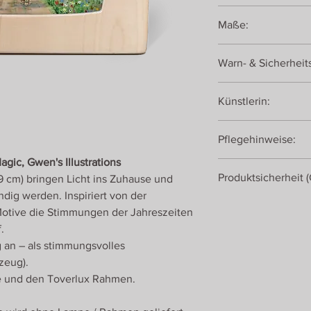
transluzentes Materia
Maße:
19 x 19 cm
Warn- & Sicherheit
Achtung! Dekorationsa
Künstlerin:
Gwen van Knippenbe
Pflegehinweise:
gic, Gwen's Illustrations
Bei Verschmutzungen
Produktsicherheit 
19 cm) bringen Licht ins Zuhause und
feuchten Tuch abwis
trockenen Tuch abrei
dig werden. Inspiriert von der
Toverlux
Motive die Stimmungen der Jahreszeiten
Energiestraat 28
.
1411AT Naarden
 an – als stimmungsvolles
Niederlande
zeug).
e und den Toverlux Rahmen.