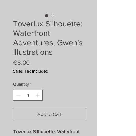
Toverlux Silhouette:
Waterfront
Adventures, Gwen's
Illustrations
Price
€8.00
Sales Tax Included
Quantity
*
Add to Cart
Toverlux Silhouette: Waterfront