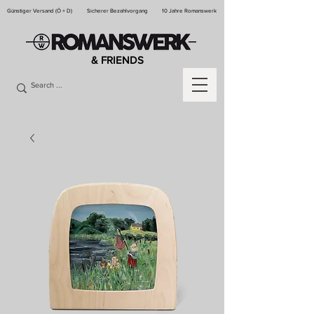
Günstiger Versand (Ö + D)
Sicherer Bezahlvorgang
10 Jahre Romanswerk
& FRIENDS