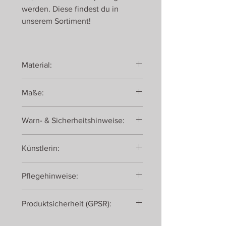
werden. Diese findest du in
unserem Sortiment!
Material:
transluzentes Material
Maße:
19 x 19 cm
Warn- & Sicherheitshinweise:
Achtung! Dekorationsartikel! Zum
Künstlerin:
Spielen nicht geeignet!
Gwen van Knippenberg
Pflegehinweise:
Bei Verschmutzungen die
Produktsicherheit (GPSR):
Oberfläche mit einem feuchten
Tuch abwischen und
Toverlux