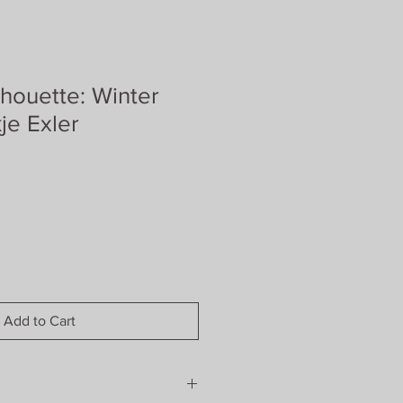
lhouette: Winter
je Exler
Add to Cart