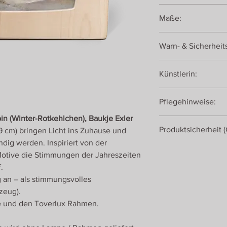
transluzentes Materia
Maße:
19 x 19 cm
Warn- & Sicherheit
Achtung! Dekorationsa
Künstlerin:
Baukje Exler
Pflegehinweise:
in (Winter-Rotkehlchen), Baukje Exler
Bei Verschmutzungen
Produktsicherheit 
19 cm) bringen Licht ins Zuhause und
feuchten Tuch abwis
trockenen Tuch abrei
dig werden. Inspiriert von der
Toverlux
Motive die Stimmungen der Jahreszeiten
Energiestraat 28
.
1411AT Naarden
 an – als stimmungsvolles
Niederlande
zeug).
e und den Toverlux Rahmen.