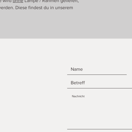
e wird
ohne
Lampe / Rahmen geliefert,
erden. Diese findest du in unserem