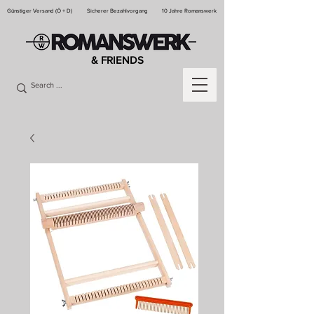
Günstiger Versand (Ö + D)
Sicherer Bezahlvorgang
10 Jahre Romanswerk
& FRIENDS