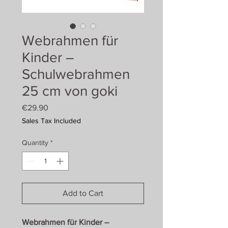
Webrahmen für
Kinder –
Schulwebrahmen
25 cm von goki
Price
€29.90
Sales Tax Included
Quantity
*
Add to Cart
Webrahmen für Kinder –