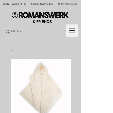
Günstiger Versand (Ö + D)
Sicherer Bezahlvorgang
10 Jahre Romanswerk
& FRIENDS