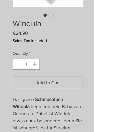
Windula
Price
€24.90
Sales Tax Included
Quantity
*
Add to Cart
Das große
Schmusetuch
Windula
begleiten dein Baby von
Geburt an. Dabei ist Windula
etwas ganz besonderes, denn Sie
ist sehr groß, da für Sie eine