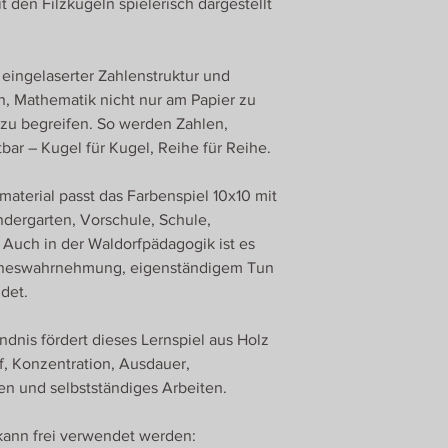
Roman Ulrich
 den Filzkugeln spielerisch dargestellt
findet im Farbenspie
Georgenberg 430
Variante.
5431 Kuchl
Österreich
 eingelaserter Zahlenstruktur und
n, Mathematik nicht nur am Papier zu
zu begreifen. So werden Zahlen,
r – Kugel für Kugel, Reihe für Reihe.
nmaterial passt das Farbenspiel 10x10 mit
ndergarten, Vorschule, Schule,
Auch in der Waldorfpädagogik ist es
inneswahrnehmung, eigenständigem Tun
det.
nis fördert dieses Lernspiel aus Holz
f, Konzentration, Ausdauer,
 und selbstständiges Arbeiten.
kann frei verwendet werden: