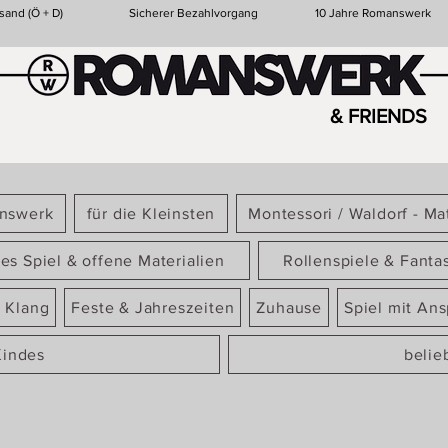
sand (Ö + D)
Sicherer Bezahlvorgang
10 Jahre Romanswerk
& FRIENDS
answerk
für die Kleinsten
Montessori / Waldorf - Mat
ies Spiel & offene Materialien
Rollenspiele & Fanta
 Klang
Feste & Jahreszeiten
Zuhause
Spiel mit An
Kindes
belie