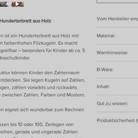
Vom Hersteller emp
 Hunderterbrett aus Holz
Ab ca. 5 Jahren
n ist ein Hunderterbrett aus Holz mit
Material:
rt farbenfrohen Filzkugeln. Es macht
Eiche, geölt
greifbar – besonders für Kinder ab ca. 5
Warnhinweise:
Filzkugeln aus Schafw
ksschulkinder.
eingelaserte Zahlen v
Nicht geeignet für K
B-Ware:
verschluckbarer Klein
truktur können Kinder den Zahlenraum
bei Feuchtigkeit und
t entdecken. Sie legen Kugeln auf Zahlen,
Einzigartig ist viel sc
Farbe verändern.
Inhalt:
gen, zählen vorwärts und rückwärts
Dieses Spiel funktion
Variante. Es haben si
zwischen Zahlen, Farben und Mustern.
1 Holzplatte 10x10 au
der Produktion einges
Gut zu wissen:
100 farbenfrohe Filz
unsauberer Siebdruck,
len eignet sich wunderbar zum Rechnen
Zahlen von 1 bis 100 s
Diese Variante des Fa
Produktsicherheit 
Kinder geeignet, die
zen bis 10 oder 100, Zerlegen von
festigen oder spieler
reihen, gerade und ungerade Zahlen
Romanswerk
legen, Farben sortie