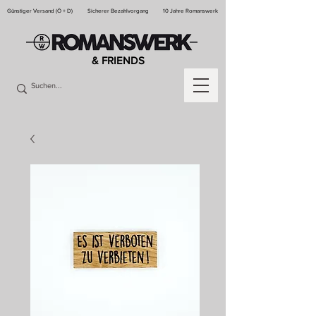
Günstiger Versand (Ö + D)
Sicherer Bezahlvorgang
10 Jahre Romanswerk
& FRIENDS