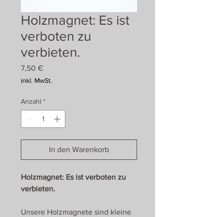
Holzmagnet: Es ist
verboten zu
verbieten.
Preis
7,50 €
inkl. MwSt.
Anzahl
*
In den Warenkorb
Holzmagnet: Es ist verboten zu
verbieten.
Unsere Holzmagnete sind kleine