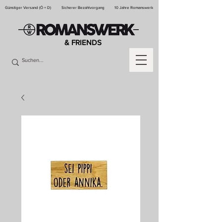
Günstiger Versand (Ö + D)
Sicherer Bezahlvorgang
10 Jahre Romanswerk
& FRIENDS