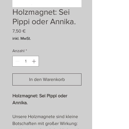
Holzmagnet: Sei
Pippi oder Annika.
Preis
7,50 €
inkl. MwSt.
Anzahl
*
In den Warenkorb
Holzmagnet: Sei Pippi oder
Annika.
Unsere Holzmagnete sind kleine
Botschaften mit großer Wirkung: