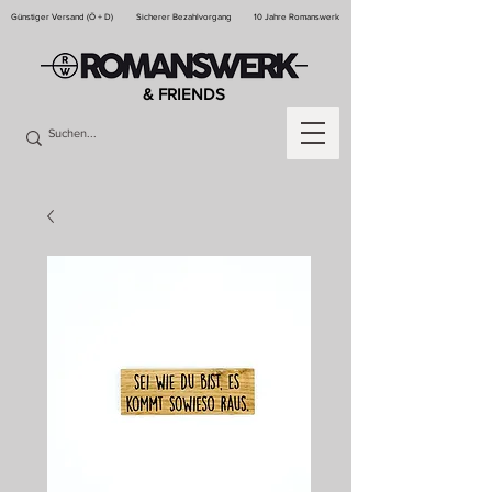
Günstiger Versand (Ö + D)
Sicherer Bezahlvorgang
10 Jahre Romanswerk
& FRIENDS