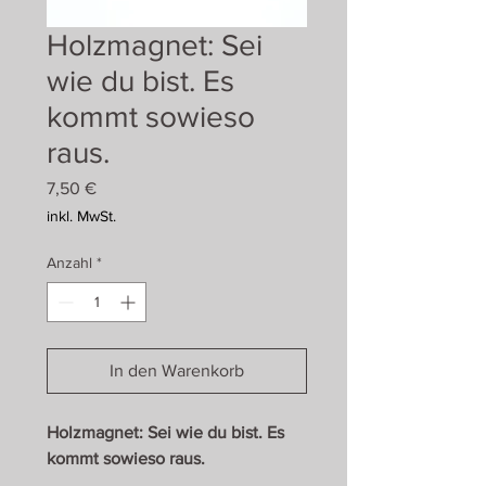
Holzmagnet: Sei
wie du bist. Es
kommt sowieso
raus.
Preis
7,50 €
inkl. MwSt.
Anzahl
*
In den Warenkorb
Holzmagnet: Sei wie du bist. Es
kommt sowieso raus.