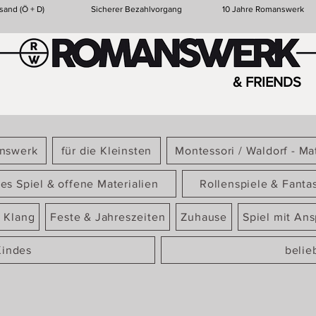
sand (Ö + D)
Sicherer Bezahlvorgang
10 Jahre Romanswerk
& FRIENDS
answerk
für die Kleinsten
Montessori / Waldorf - Mat
ies Spiel & offene Materialien
Rollenspiele & Fanta
 Klang
Feste & Jahreszeiten
Zuhause
Spiel mit An
Kindes
belie