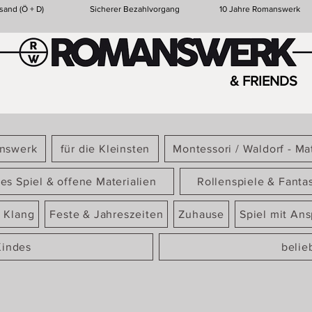
sand (Ö + D)
Sicherer Bezahlvorgang
10 Jahre Romanswerk
& FRIENDS
answerk
für die Kleinsten
Montessori / Waldorf - Mat
ies Spiel & offene Materialien
Rollenspiele & Fanta
 Klang
Feste & Jahreszeiten
Zuhause
Spiel mit An
Kindes
belie