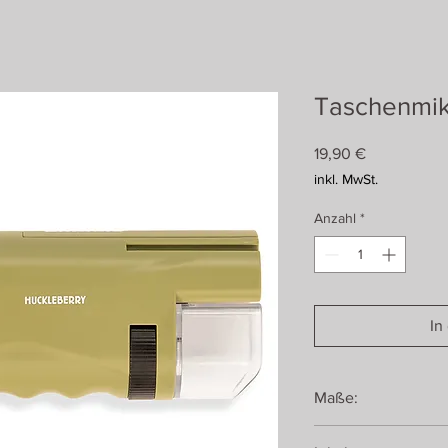
Taschenmi
Preis
19,90 €
inkl. MwSt.
Anzahl
*
In
Maße:
7,75 cm x 11,25 cm x 