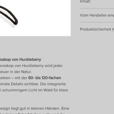
Inhalt:
1x Huckleberry Pocke
Vom Hersteller emp
1x AA-Batterie
1x Umhängeband (17 
ab 3 Jahren
Produktsicherheit 
Kikkerland Europe
Beurs-World Trade C
Beursplein 37
Room 540 / Postbus
roskop von Huckleberry
3001 DE Rotterdam
roskop von Huckleberry wird jeder
The Netherlands
uer in der Natur.
nsekten – mit der
60- bis 120-fachen
inste Details sichtbar. Die integrierte
i schummrigem Licht im Wald für klare
ign liegt gut in kleinen Händen. Eine