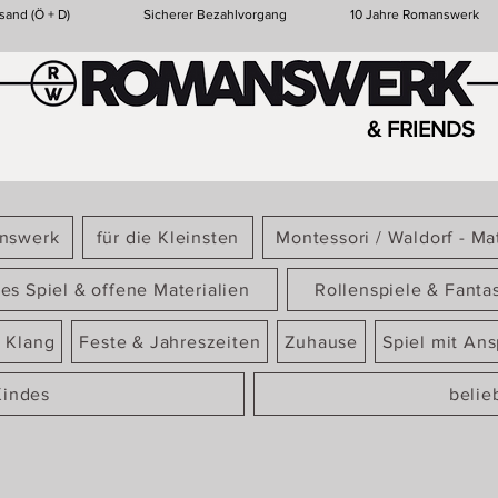
sand (Ö + D)
Sicherer Bezahlvorgang
10 Jahre Romanswerk
& FRIENDS
answerk
für die Kleinsten
Montessori / Waldorf - Mat
ies Spiel & offene Materialien
Rollenspiele & Fanta
 Klang
Feste & Jahreszeiten
Zuhause
Spiel mit An
Kindes
belie