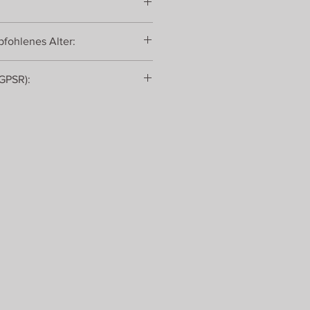
t Microscope
fohlenes Alter:
cm lang)
(GPSR):
enter
 30240