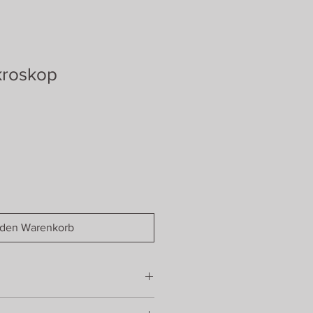
kroskop
 den Warenkorb
3,25 cm