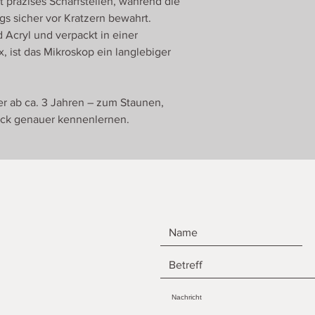
 präzises Scharfstellen, während die
s sicher vor Kratzern bewahrt.
 Acryl und verpackt in einer
x, ist das Mikroskop ein langlebiger
r ab ca. 3 Jahren – zum Staunen,
ück genauer kennenlernen.