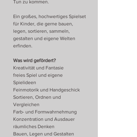
Tun zu kommen.
Ein großes, hochwertiges Spielset
für Kinder, die gerne bauen,
legen, sortieren, sammeln,
gestalten und eigene Welten
erfinden.
Was wird gefördert?
Kreativität und Fantasie
freies Spiel und eigene
Spielideen
Feinmotorik und Handgeschick
Sortieren, Ordnen und
Vergleichen
Farb- und Formwahrnehmung
Konzentration und Ausdauer
räumliches Denken
Bauen, Legen und Gestalten