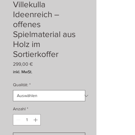
Villekulla
Ideenreich –
offenes
Spielmaterial aus
Holz im
Sortierkoffer
Preis
299,00 €
inkl. MwSt.
Qualität:
*
Anzahl
*