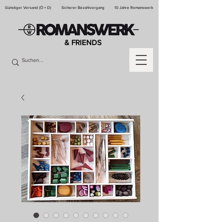
Günstiger Versand (Ö + D)
Sicherer Bezahlvorgang
10 Jahre Romanswerk
& FRIENDS