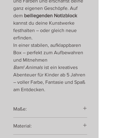
und Farben und erschaffst deine
ganz eigenen Geschöpfe. Auf
dem
beiliegenden Notizblock
kannst du deine Kunstwerke
festhalten – oder gleich neue
erfinden.
In einer stabilen, aufklappbaren
Box – perfekt zum Aufbewahren
und Mitnehmen
Bam! Animals
ist ein kreatives
Abenteuer für Kinder ab 5 Jahren
– voller Farbe, Fantasie und Spaß
am Entdecken.
Maße:
Box: 19,5 x 19 x 2,8 cm
Material:
Holz & Gummi