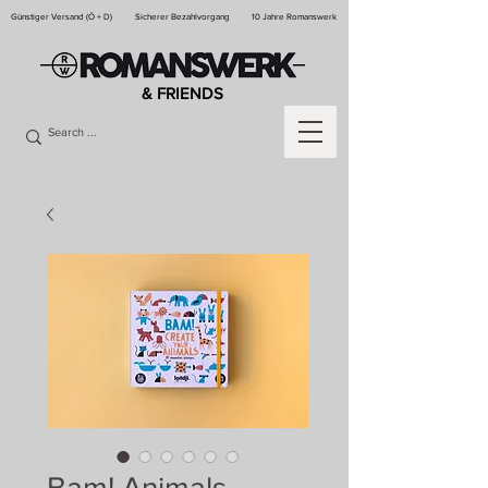
Günstiger Versand (Ö + D)
Sicherer Bezahlvorgang
10 Jahre Romanswerk
& FRIENDS
Bam! Animals -