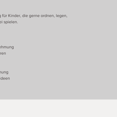
 für Kinder, die gerne ordnen, legen,
ei spielen.
nehmung
hren
hmung
lideen