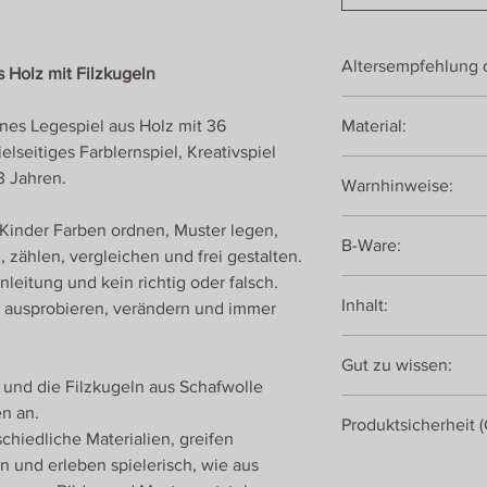
Altersempfehlung d
s Holz mit Filzkugeln
Ab ca. 3 Jahren
enes Legespiel aus Holz mit 36
Material:
elseitiges Farblernspiel, Kreativspiel
Eiche, geölt
3 Jahren.
Warnhinweise:
Filzkugeln aus Schafw
Nicht geeignet für K
Kinder Farben ordnen, Muster legen,
B-Ware:
verschluckbarer Klein
, zählen, vergleichen und frei gestalten.
bei Feuchtigkeit und
nleitung und kein richtig oder falsch.
Einzigartig ist viel sc
Farbe verändern.
Inhalt:
, ausprobieren, verändern und immer
Dieses Spiel funktion
Variante. Es haben si
1 Holzplatte 6x6 aus 
der Produktion einges
Gut zu wissen:
36 farbenfrohe Filzk
unsauberer Siebdruck,
 und die Filzkugeln aus Schafwolle
Das Farbenspiel 6x6 i
en an.
Produktsicherheit 
Variante unserer Far
chiedliche Materialien, greifen
Spielfeld für den Zah
n und erleben spielerisch, wie aus
Romanswerk
Farbenspiel 10x10 od