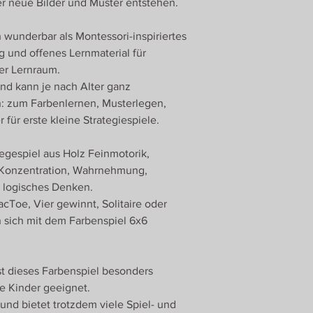
Roman Ulrich
 neue Bilder und Muster entstehen.
Zahlen die passende
Georgenberg 430
5431 Kuchl
 wunderbar als Montessori-inspiriertes
Österreich
g und offenes Lernmaterial für
er Lernraum.
und kann je nach Alter ganz
n: zum Farbenlernen, Musterlegen,
 für erste kleine Strategiespiele.
egespiel aus Holz Feinmotorik,
, Konzentration, Wahrnehmung,
d logisches Denken.
cToe, Vier gewinnt, Solitaire oder
n sich mit dem Farbenspiel 6x6
st dieses Farbenspiel besonders
re Kinder geeignet.
 und bietet trotzdem viele Spiel- und