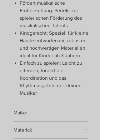
Fördert musikalische
Früherziehung: Perfekt zur
spielerischen Förderung des
musikalischen Talents
Kindgerecht: Speziell für kleine
Hände entworfen mit robusten
und hochwertigen Materialien,
ideal für Kinder ab 3 Jahren
Einfach zu spielen: Leicht zu
erlernen, fördert die
Koordination und das
Rhythmusgefühl der kleinen
Musiker
Maße:
8 x 8 x 8,7 cm
Material: