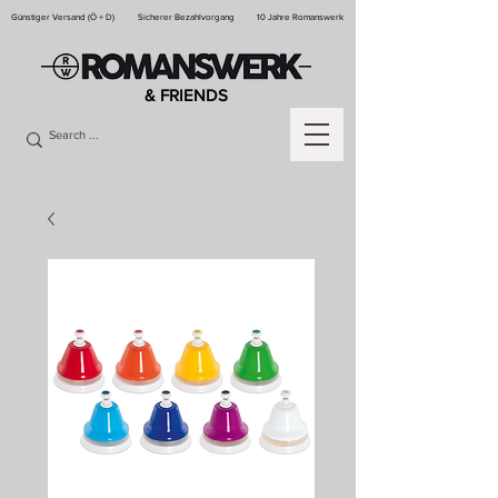
Günstiger Versand (Ö + D)
Sicherer Bezahlvorgang
10 Jahre Romanswerk
& FRIENDS