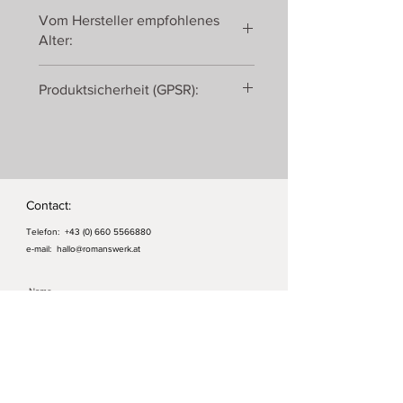
Metall, Kunststoff
Vom Hersteller empfohlenes
Alter:
ab 3 Jahren
Produktsicherheit (GPSR):
Gollnest & Kiesel GmbH & Co. KG
Roseburger Straße 30
21514 Güster
Deutschland
Contact:
Telefon:
+43 (0) 660 5566880
e-mail:
hallo@romanswerk.at