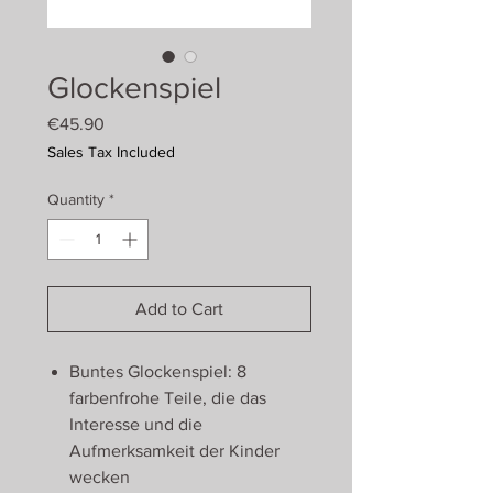
Glockenspiel
Price
€45.90
Sales Tax Included
Quantity
*
Add to Cart
Buntes Glockenspiel: 8
farbenfrohe Teile, die das
Interesse und die
Aufmerksamkeit der Kinder
wecken