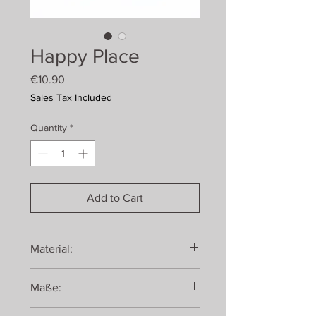
Happy Place
Price
€10.90
Sales Tax Included
Quantity
*
Add to Cart
Material:
Eiche, geölt
Maße: