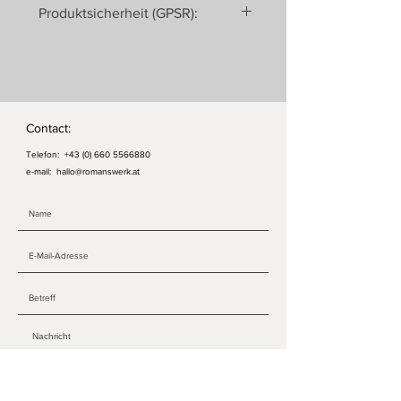
Produktsicherheit (GPSR):
Romanswerk
Roman Ulrich
Georgenberg 430
5431 Kuchl
Österreich
Contact:
Telefon:
+43 (0) 660 5566880
e-mail:
hallo@romanswerk.at