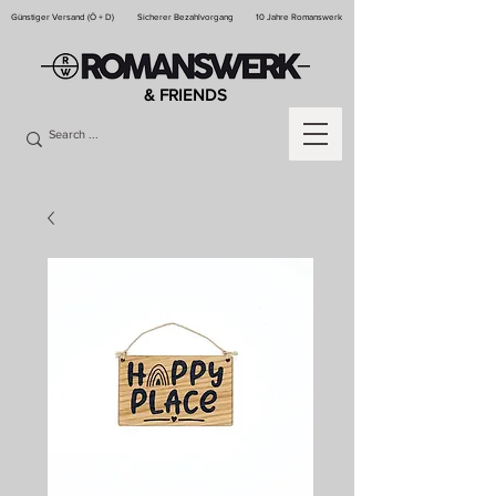
Günstiger Versand (Ö + D)
Sicherer Bezahlvorgang
10 Jahre Romanswerk
& FRIENDS