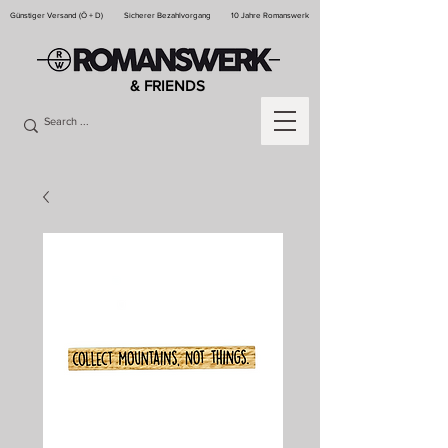
Günstiger Versand (Ö + D)
Sicherer Bezahlvorgang
10 Jahre Romanswerk
& FRIENDS