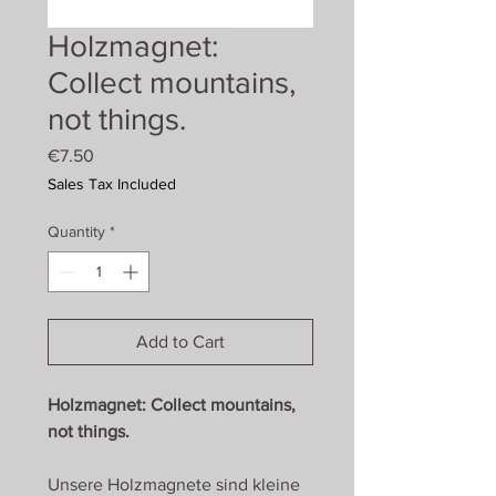
Holzmagnet:
Collect mountains,
not things.
Price
€7.50
Sales Tax Included
Quantity
*
Add to Cart
Holzmagnet: Collect mountains,
not things.
Unsere Holzmagnete sind kleine