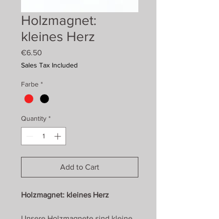
Holzmagnet:
kleines Herz
Price
€6.50
Sales Tax Included
Farbe
*
Quantity
*
Add to Cart
Holzmagnet: kleines Herz
Unsere Holzmagnete sind kleine