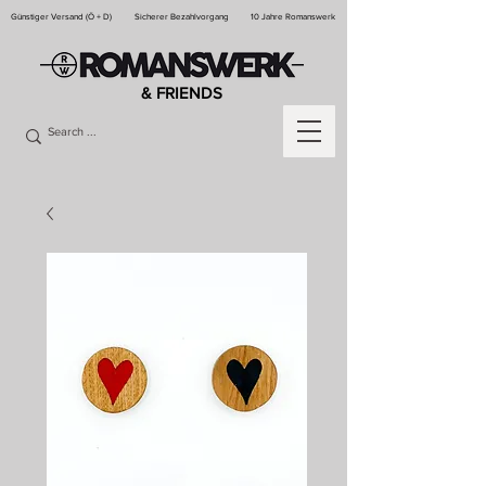
Günstiger Versand (Ö + D)
Sicherer Bezahlvorgang
10 Jahre Romanswerk
& FRIENDS