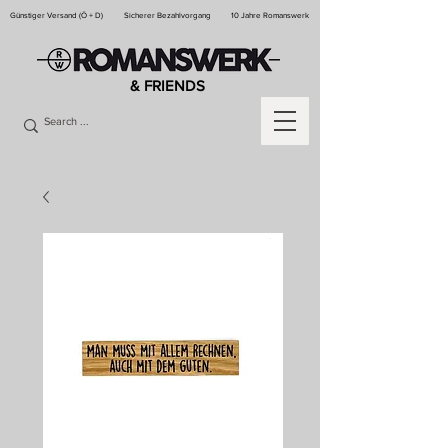
Günstiger Versand (Ö + D)
Sicherer Bezahlvorgang
10 Jahre Romanswerk
& FRIENDS